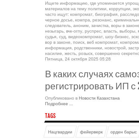
Ищете информацию, где упоминается упроще
материалов на тему политики, коррупции, эк
часто ищут: компромат, биография, расследо
черное досье, компра, резонанс, криминально
следователь, аноним, зачистка, воры в законе
незыгарь, вчк-огпу, руспрес, власть, выборы,
судья, суд, видеокомпромат, шоу-бизнес, эск
вор в законе, поиск, веб компромат, компрома
информация, родственники, новострой, застр
насилие, жесть, розыск, совершенно секретно
Пятница, 24 октября 2025 05:28
В каких случаях само
регистрировать ИП с 
Опубликовано в
Новости Казахстана
Подробнее ...
TAGS
Нацгвардии
фейерверк
орден барыс