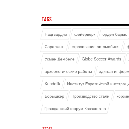
TAGS
Нацгвардии
фейерверк
орден барыс
Саралжын
страхование автомобиля
ф
Усман Дембеле
Globe Soccer Awards
археологические работы
единая информ
Kundelik
Институт Евразийской интеграц
Борышкер
Производство стали
корзи
Гражданский форум Казахстана
ТОП