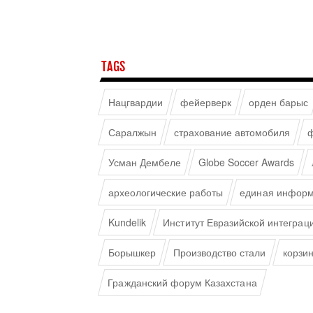
TAGS
Нацгвардии
фейерверк
орден барыс
Саралжын
страхование автомобиля
ф
Усман Дембеле
Globe Soccer Awards
археологические работы
единая информ
Kundelik
Институт Евразийской интеграц
Борышкер
Производство стали
корзи
Гражданский форум Казахстана