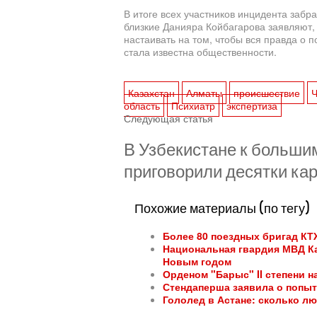
В итоге всех участников инцидента забр
близкие Данияра Койбагарова заявляют,
настаивать на том, чтобы вся правда о 
стала известна общественности.
Казахстан
Алматы
происшествие
область
Психиатр
экспертиза
Следующая статья
В Узбекистане к больш
приговорили десятки ка
Похожие материалы (по тегу)
Более 80 поездных бригад КТ
Национальная гвардия МВД Ка
Новым годом
Орденом "Барыс" II степени 
Стендаперша заявила о попыт
Гололед в Астане: сколько л