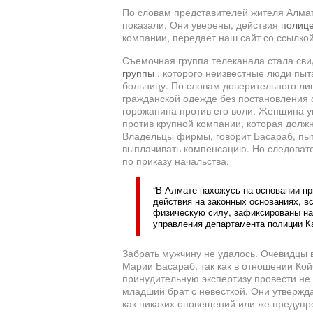
По словам представителей жителя Алмат
показали. Они уверены, действия
полиц
компании, передает наш сайт со ссылкой
Съемочная группа телеканала стала сви
группы
, которого неизвестные люди пыт
больницу. По словам доверительного ли
гражданской одежде без постановления 
горожанина против его воли. Женщина у
против крупной компании, которая долж
Владельцы фирмы, говорит Басараб, пы
выплачивать компенсацию. Но следовате
по приказу начальства.
“В Алмате нахожусь на основании пр
действия на законных основаниях, в
физическую силу, зафиксированы на 
управления департамента полиции К
Забрать мужчину не удалось. Очевидцы 
Марии Басараб, так как в отношении Кой
принудительную экспертизу провести не 
младший брат с невесткой. Они утвержда
как никаких оповещений или же предупр