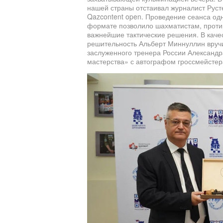
нашей страны отстаивал журналист Руст
Qazcontent open. Проведение сеанса о
формате позволило шахматис­там, прот
важнейшие тактические решения. В каче
решительность Альберт Миннуллин вруч
заслуженного тренера России Александ
мастерства» с автографом гроссмей­стер