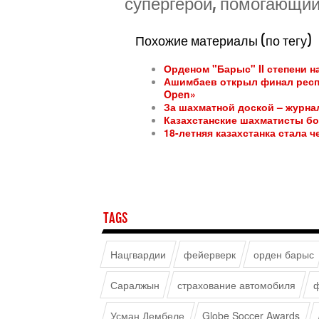
супергерой, помогающий
Похожие материалы (по тегу)
Орденом "Барыс" II степени 
Ашимбаев открыл финал респ
Open»
За шахматной доской – журн
Казахстанские шахматисты бо
18-летняя казахстанка стала 
TAGS
Нацгвардии
фейерверк
орден барыс
Саралжын
страхование автомобиля
ф
Усман Дембеле
Globe Soccer Awards