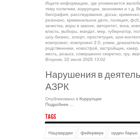
Ищете информацию, где упоминается жалобы
тему политики, коррупции, экономики и т.д.
биография, расследования, досье, криминал,
резонанс, криминальное дело, полиция, фсб,
зачистка, воры в законе, авторитет, зона, ком
власть, выборы, мандат, мер, губернатор, пол
шоу-бизнес, эскорт, проституция, шок-контент
компромат, компромат 2.0, улики, доказатель
родственники, новострой, застройщик, хакер,
жесть, розыск, совершенно секретно, гру, ве
Вторник, 22 июля 2025 13:02
Нарушения в деятел
АЗРК
Опубликовано в
Коррупция
Подробнее ...
TAGS
Нацгвардии
фейерверк
орден барыс