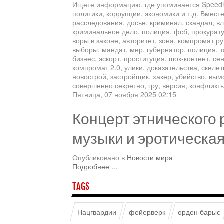
Ищете информацию, где упоминается Speedhu
политики, коррупции, экономики и т.д. Вмест
расследования, досье, криминал, скандал, вл
криминальное дело, полиция, фсб, прокуратур
воры в законе, авторитет, зона, компромат ру,
выборы, мандат, мер, губернатор, полиция, т
бизнес, эскорт, проституция, шок-контент, се
компромат 2.0, улики, доказательства, скеле
новострой, застройщик, хакер, убийство, вым
совершенно секретно, гру, версия, конфликт
Пятница, 07 ноября 2025 02:15
Концерт этнического 
музыки и эротическа
Опубликовано в
Новости мира
Подробнее ...
TAGS
Нацгвардии
фейерверк
орден барыс