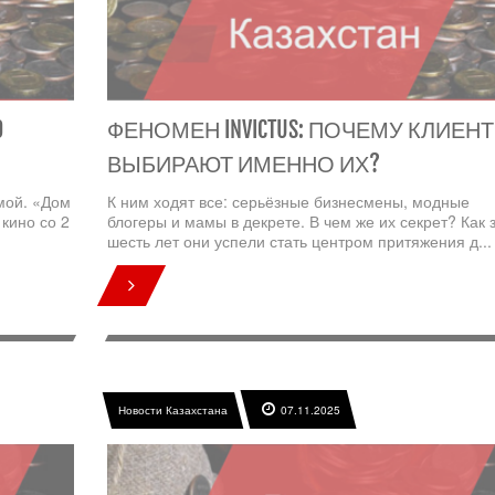
0
ФЕНОМЕН INVICTUS: ПОЧЕМУ КЛИЕН
ВЫБИРАЮТ ИМЕННО ИХ?
мой. «Дом
К ним ходят все: серьёзные бизнесмены, модные
 кино со 2
блогеры и мамы в декрете. В чем же их секрет? Как 
шесть лет они успели стать центром притяжения д..
Новости Казахстана
07.11.2025