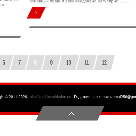
основных правил рекомендовано регулярно ...
[...]
ия
6
7
8
9
10
11
12
ght © 2011-2026 .
http://vesti-kazakhstan.net
. Редакция -
abikenovazamat256@gma