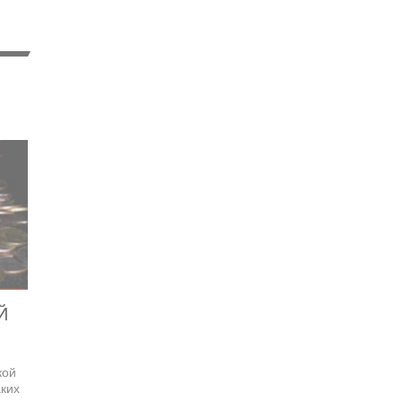
Й
кой
ких