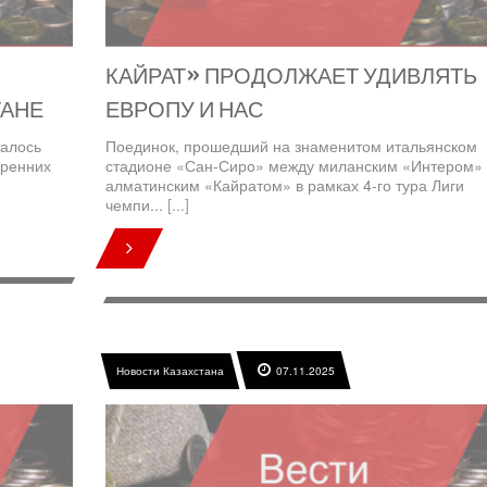
КАЙРАТ» ПРОДОЛЖАЕТ УДИВЛЯТЬ
ТАНЕ
ЕВРОПУ И НАС
валось
Поединок, прошедший на знаменитом итальянском
тренних
стадионе «Сан-Сиро» между миланским «Интером» 
алматинским «Кайратом» в рамках 4-го тура Лиги
чемпи...
[...]
Новости Казахстана
07.11.2025