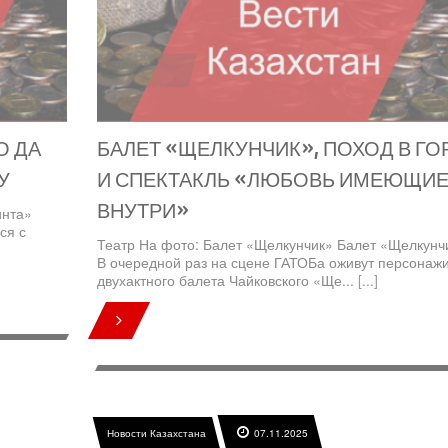
О ДА
БАЛЕТ «ЩЕЛКУНЧИК», ПОХОД В ГО
У
И СПЕКТАКЛЬ «ЛЮБОВЬ ИМЕЮЩИ
ВНУТРИ»
инта»
ся с
Театр На фото: Балет «Щелкунчик» Балет «Щелкунч
В очередной раз на сцене ГАТОБа оживут персонаж
двухактного балета Чайковского «Ще...
[...]
Новости Казахстана
07.11.2025