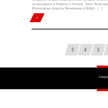
на выходных в Алматы и Астане. Текст Анастас
Москаленко Алматы Вечеринка в Subje...
[...]
3
4
5
Copyri