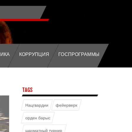
ИКА
КОРРУПЦИЯ
ГОСПРОГРАММЫ
TAGS
Нацгвардии
фейерверк
орден барыс
шахматный турнир