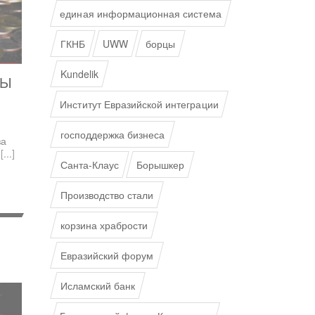
единая информационная система
ГКНБ
UWW
борцы
Kundelik
ТЫ
Институт Евразийской интеграции
господдержка бизнеса
за
.
[...]
Санта-Клаус
Борышкер
Производство стали
корзина храбрости
Евразийский форум
Исламский банк