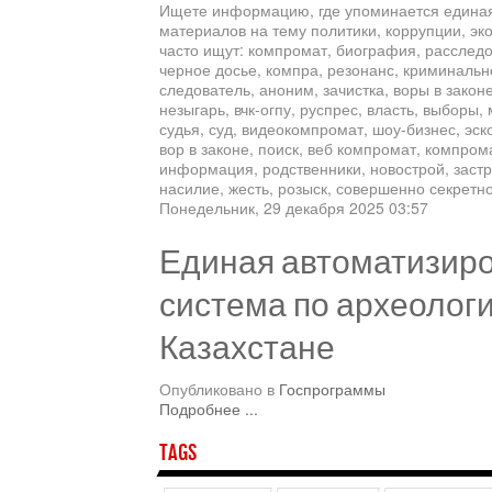
Ищете информацию, где упоминается единая
материалов на тему политики, коррупции, эк
часто ищут: компромат, биография, расследо
черное досье, компра, резонанс, криминально
следователь, аноним, зачистка, воры в законе
незыгарь, вчк-огпу, руспрес, власть, выборы,
судья, суд, видеокомпромат, шоу-бизнес, эск
вор в законе, поиск, веб компромат, компрома
информация, родственники, новострой, застр
насилие, жесть, розыск, совершенно секретно
Понедельник, 29 декабря 2025 03:57
Единая автоматизир
система по археолог
Казахстане
Опубликовано в
Госпрограммы
Подробнее ...
TAGS