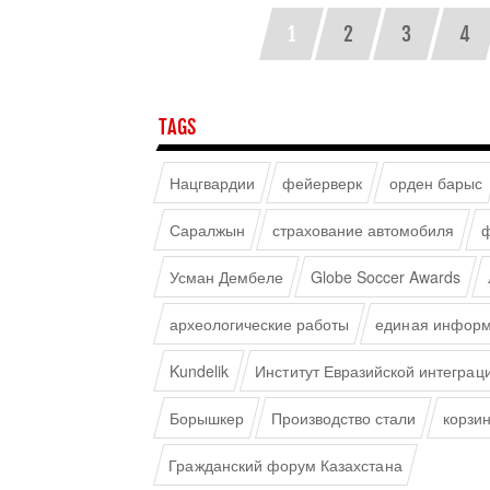
1
2
3
4
TAGS
Нацгвардии
фейерверк
орден барыс
Саралжын
страхование автомобиля
ф
Усман Дембеле
Globe Soccer Awards
археологические работы
единая информ
Kundelik
Институт Евразийской интеграц
Борышкер
Производство стали
корзи
Гражданский форум Казахстана