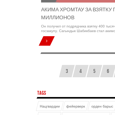
АКИМА ХРОМТАУ ЗА ВЗЯТКУ 
МИЛЛИОНОВ
Он получил от подрядчика взятку 400 тыся
госзакупу. Сагындык Шабикбаев стал аким
3
4
5
6
TAGS
Нацгвардии
фейерверк
орден барыс