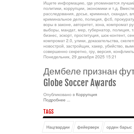
Ищете информацию, где упоминается лучший
политики, коррупции, экономики и т.д. Вмес
расследования, досье, криминал, скандал, вл
криминальное дело, полиция, фсб, прокуратур
воры в законе, авторитет, зона, компромат ру,
выборы, мандат, мер, губернатор, полиция, т
бизнес, эскорт, проституция, шок-контент, се
компромат 2.0, улики, доказательства, скеле
новострой, застройщик, хакер, убийство, вым
совершенно секретно, гру, версия, конфликт
Понедельник, 29 декабря 2025 15:21
Дембеле признан фут
Globe Soccer Awards
Опубликовано в
Коррупция
Подробнее ...
TAGS
Нацгвардии
фейерверк
орден барыс