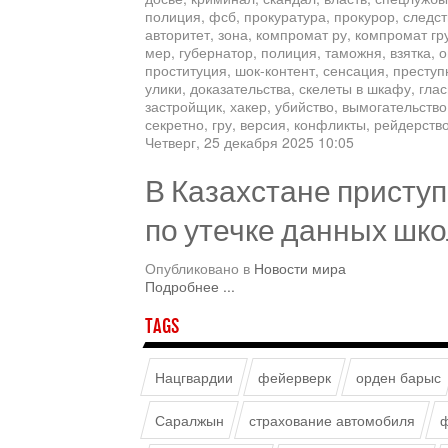
полиция, фсб, прокуратура, прокурор, следст
авторитет, зона, компромат ру, компромат гру
мер, губернатор, полиция, таможня, взятка, о
проституция, шок-контент, сенсация, преступн
улики, доказательства, скелеты в шкафу, гла
застройщик, хакер, убийство, вымогательство
секретно, гру, версия, конфликты, рейдерств
Четверг, 25 декабря 2025 10:05
В Казахстане присту
по утечке данных школ
Опубликовано в
Новости мира
Подробнее ...
TAGS
Нацгвардии
фейерверк
орден барыс
Саралжын
страхование автомобиля
ф