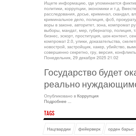
Ищете информацию, где упоминается фиктив
политики, коррупции, экономики и т.д. Вмест
расследования, досье, криминал, скандал, вл
криминальное дело, полиция, фсб, прокуратур
воры в законе, авторитет, зона, компромат ру,
выборы, мандат, мер, губернатор, полиция, т
бизнес, эскорт, проституция, шок-контент, се
компромат 2.0, улики, доказательства, скеле
новострой, застройщик, хакер, убийство, вым
совершенно секретно, гру, версия, конфликт
Понедельник, 29 декабря 2025 21:02
Государство будет о
реально нуждающим
Опубликовано в
Коррупция
Подробнее ...
TAGS
Нацгвардии
фейерверк
орден барыс